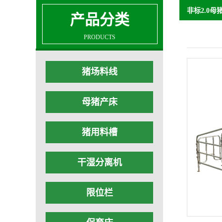
非标2.0母
产品分类
PRODUCTS
猪场料线
母猪产床
猪用料槽
干湿分离机
限位栏