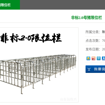
猪限位栏
非标2.0母猪限位栏
所属分类：
限
点击次数：
7
发布日期：
20