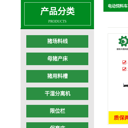
电动饲料车
产品分类
PRODUCTS
猪场料线
母猪产床
猪用料槽
干湿分离机
限位栏