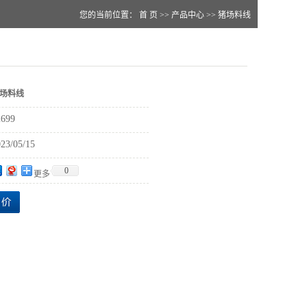
您的当前位置：
首 页
>>
产品中心
>>
猪场料线
场料线
2699
23/05/15
0
更多