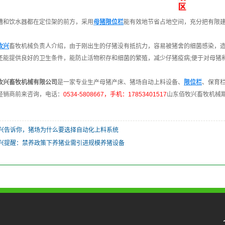
和饮水器都在定位架的前方，采用
母猪限位栏
能有效地节省占地空间，充分把有限
牧兴
畜牧机械负责人介绍，由于刚出生的仔猪没有抵抗力，容易被猪舍的细菌感染，造
还能提供良好的卫生条件，能防止活物积存和细菌的繁殖，减少仔猪疫病;便于对母猪
牧兴畜牧机械有限公司
是一家专业生产母猪产床、猪场自动上料设备、
限位栏
、保育
经销商前来咨询，电话：
0534-5808667，手机：17853401517
山东佰牧兴畜牧机械
兴告诉你，猪场为什么要选择自动化上料系统
兴提醒：禁养政策下养猪业需引进规模养猪设备