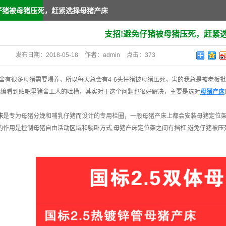
仔猪被母猪压死，赶紧选择母猪产床
支招!避免仔猪被母猪压死，赶紧
发布日期：
2018-05-18
作者：
admin
点击：
373
有很多母猪需要喂养，所以每天总会有4-6头仔猪被母猪压死，害的我总是被老板
天小编看到贴吧里猪舍工人的吐槽，其实对于这个问题也很好解决，主要是选对
母猪产床
!
床
是专为母猪分娩和哺乳仔猪而设计的专用栏圈，一般母猪产床上都会安装母猪定位
的作用是控制母猪自由活动区域和躺卧方式,母猪产床定位架之间有挡杠,避免仔猪被