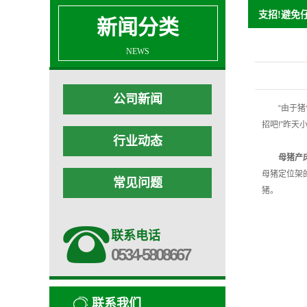
支招!避免
新闻分类
NEWS
公司新闻
“由于猪舍
招吧!”昨
行业动态
母猪产
母猪定位架
常见问题
猪。
联系电话
0534-5808667
联系我们