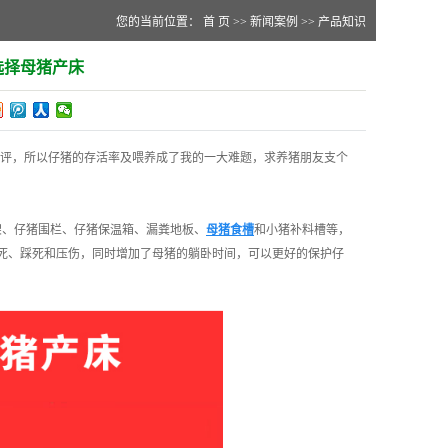
您的当前位置：
首 页
>>
新闻案例
>>
产品知识
选择母猪产床
批评，所以仔猪的存活率及喂养成了我的一大难题，求养猪朋友支个
架、仔猪围栏、仔猪保温箱、漏粪地板、
母猪食槽
和小猪补料槽等，
压死、踩死和压伤，同时增加了母猪的躺卧时间，可以更好的保护仔