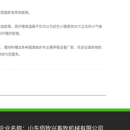
建筑面积发挥到极限。
成疫情，而仔猪保温箱不仅可以为初生小猪提供30℃左右的小气候
和仔猪的管理。
栏、猪场料槽及各种漏粪板的专业猪养殖设备厂家，欢迎全国各地的
期待为您服务。
企业名称：山东佰牧兴畜牧机械有限公司